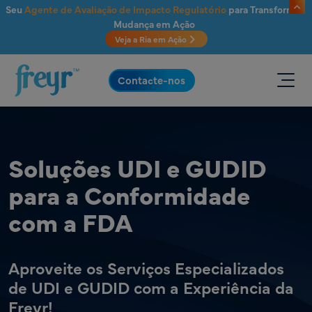
Saltar para o conteúdo principal
Seu
Agente de Avaliação de Impacto Regulatório
para Transformar
Mudança em Ação
Veja a Ria em Ação
.
Contacte-nos
Soluções UDI e GUDID
para a Conformidade
com a FDA
Aproveite os Serviços Especializados
de UDI e GUDID com a Experiência da
Freyr!