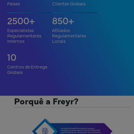
Países
Clientes Globais
2500
850
+
+
Especialistas
Afiliados
Regulamentares
Regulamentares
Internos
Locais
10
Centros de Entrega
Globais
Porquê a Freyr?