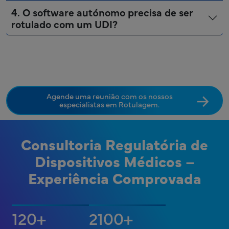
4. O software autónomo precisa de ser
rotulado com um UDI?
Agende uma reunião com os nossos
especialistas em Rotulagem.
Consultoria Regulatória de
Dispositivos Médicos –
Experiência Comprovada
120
2100
+
+