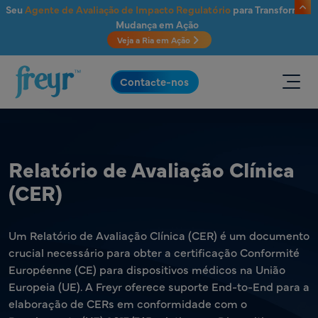
Saltar para o conteúdo principal
Seu
Agente de Avaliação de Impacto Regulatório
para Transformar
Mudança em Ação
Veja a Ria em Ação
.
Contacte-nos
Relatório de Avaliação Clínica
(CER)
Um Relatório de Avaliação Clínica (CER) é um documento
crucial necessário para obter a certificação Conformité
Européenne (CE) para dispositivos médicos na União
Europeia (UE). A Freyr oferece suporte End-to-End para a
elaboração de CERs em conformidade com o