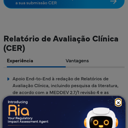
a sua submissão CER
Relatório de Avaliação Clínica
(CER)
Experiência
Vantagens
Apoio End-to-End à redação de Relatórios de
Avaliação Clínica, incluindo pesquisa da literatura,
de acordo com a MEDDEV 2.7/1 revisão 4 e as
diretrizes do Regulamento Europeu de Dispositivos
×
Médicos (MDR).
Elaborar um plano de avaliação clínica para a sua
organização.