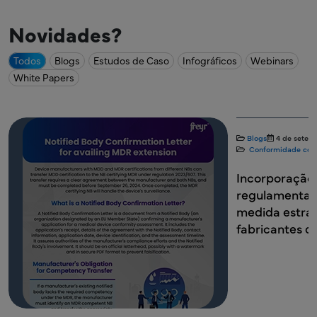
Novidades?
Todos
Blogs
Estudos de Caso
Infográficos
Webinars
White Papers
Blogs
4 de setem
Conformidade com
Incorporação 
regulamentaç
medida estrat
fabricantes d