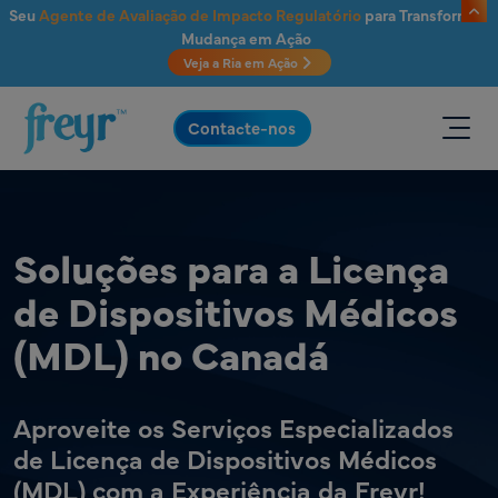
Saltar para o conteúdo principal
Seu
Agente de Avaliação de Impacto Regulatório
para Transformar
Mudança em Ação
Veja a Ria em Ação
.
Contacte-nos
Soluções para a Licença
de Dispositivos Médicos
(MDL) no Canadá
Aproveite os Serviços Especializados
de Licença de Dispositivos Médicos
(MDL) com a Experiência da Freyr!