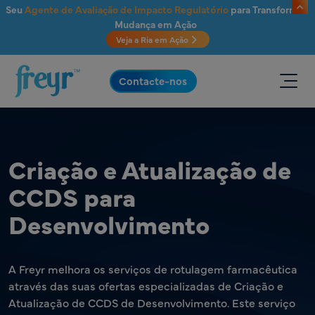
Saltar para o conteúdo principal
Seu
Agente de Avaliação de Impacto Regulatório
para Transformar
Mudança em Ação
Veja a Ria em Ação
.
Contacte-nos
Criação e Atualização de
CCDS para
Desenvolvimento
A Freyr melhora os serviços de rotulagem farmacêutica
através das suas ofertas especializadas de Criação e
Atualização de CCDS de Desenvolvimento. Este serviço