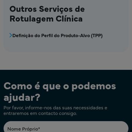
Outros Serviços de
Rotulagem Clínica
MPR - Rotulagem - Menu de Rotulagem Clíni
Definição do Perfil do Produto-Alvo (TPP)
Como é que o podemos
ajudar?
Por favor, informe-nos das suas necessidades e
entraremos em contacto consigo.