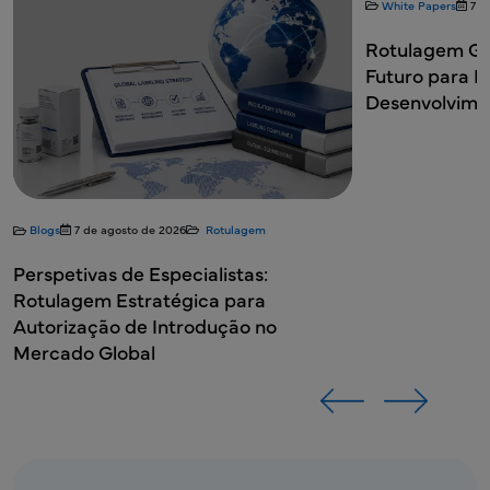
White Papers
7 d
Rotulagem Glo
Futuro para 
Desenvolvime
Blogs
7 de agosto de 2026
Rotulagem
Perspetivas de Especialistas:
Rotulagem Estratégica para
Autorização de Introdução no
Mercado Global