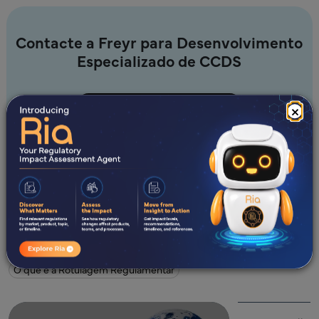
Contacte a Freyr para Desenvolvimento
Especializado de CCDS
Seja nosso parceiro
×
Novidades?
Todos
Blogs
Estudos de Caso
e-Books
Webinars
White Papers
O que é a Rotulagem Regulamentar