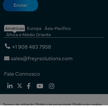
Américas
Europa
Ásia-Pacífico
África e Médio Oriente
+1 908 483 7958
sales@freyrsolutions.com
Fale Connosco
Termos de utilização
|
Política de privacidade
|
Política de cookies