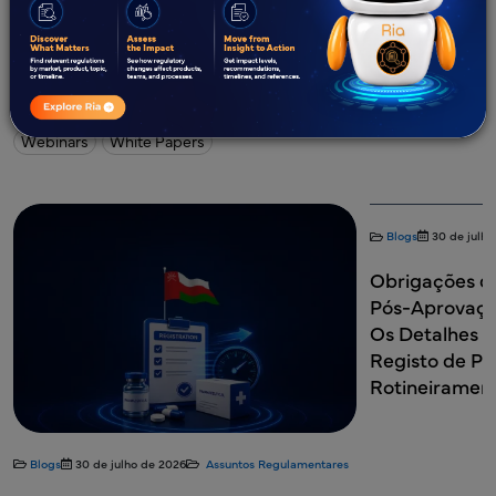
Novidades?
Todos
Blogs
Estudos de Caso
e-Books
Infográficos
Webinars
White Papers
Blogs
30 de julho
Obrigações d
Pós-Aprovaçã
Os Detalhes q
Registo de Pr
Rotineiramen
Blogs
30 de julho de 2026
Assuntos Regulamentares