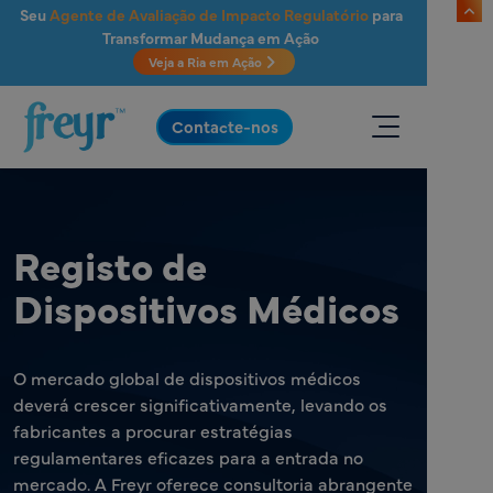
Saltar para o conteúdo principal
Seu
Agente de Avaliação de Impacto Regulatório
para
Transformar Mudança em Ação
Veja a Ria em Ação
.
Contacte-nos
Registo de
Dispositivos Médicos
O mercado global de dispositivos médicos
deverá crescer significativamente, levando os
fabricantes a procurar estratégias
regulamentares eficazes para a entrada no
mercado. A Freyr oferece consultoria abrangente