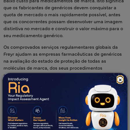
baixo custo para medicamentos de marca. Isto significa
que os fabricantes de genéricos devem conquistar a
quota de mercado o mais rapidamente possível, antes
que os concorrentes possam desenvolver uma imagem
distintiva no mercado e construir o valor máximo para o
seu medicamento genérico.
Os comprovados serviços regulamentares globais da
Freyr ajudam as empresas farmacêuticas de genéricos
na avaliação do estado de proteção de todas as
moléculas de marca, dos seus procedimentos
regulamentares e da dinâmica do mercado em todos os
×
segmentos, para compreender as oportunidades e
lacunas dos genéricos em diferentes regiões do mundo e
otimizar o seu portefólio de serviços com uma margem
aumentada.
Novidades?