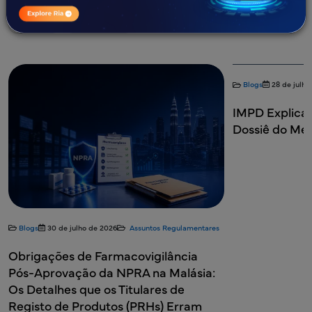
Todos
Blogs
Estudos de Caso
e-Books
Infográficos
Webinars
White Papers
Blogs
28 de julho
IMPD Explica
Dossiê do Me
Blogs
30 de julho de 2026
Assuntos Regulamentares
Obrigações de Farmacovigilância
Pós-Aprovação da NPRA na Malásia:
Os Detalhes que os Titulares de
Registo de Produtos (PRHs) Erram