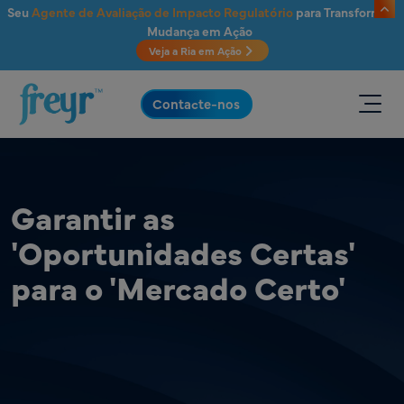
Saltar para o conteúdo principal
Seu
Agente de Avaliação de Impacto Regulatório
para Transformar
Mudança em Ação
Veja a Ria em Ação
.
Contacte-nos
Garantir as
'Oportunidades Certas'
para o 'Mercado Certo'