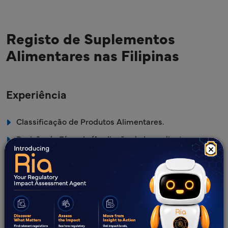
Registo de Suplementos
Alimentares nas Filipinas
Experiência
Classificação de Produtos Alimentares.
Revisão da Fórmula/Avaliação de Ingredientes.
×
Revisão de Rótulos e Alegações.
Registo de Suplementos Alimentares nas Filipinas.
Compilação e Submissão de Dossiers à FDA das
Filipinas.
Representação Legal (RL).