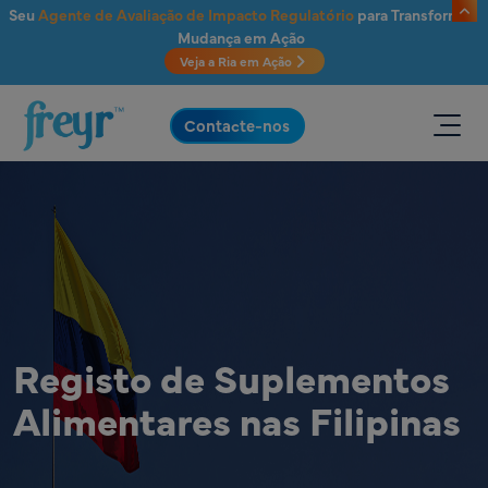
Saltar para o conteúdo principal
Seu
Agente de Avaliação de Impacto Regulatório
para Transformar
Mudança em Ação
Veja a Ria em Ação
.
Contacte-nos
Registo de Suplementos
Alimentares nas Filipinas