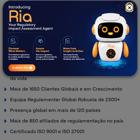
ciências da vida. Os serviços incluem Assuntos
×
Regulamentares, farmacovigilância, investigação clínica,
gestão da qualidade e soluções tecnológicas, como
sistemas de gestão de informação regulamentar e
integração de dados regulamentares. A experiência da
Freyr em Assuntos Regulamentares torna-a um parceiro
de confiança para empresas das ciências da vida que
procuram navegar no complexo panorama regulamentar.
Mais de 12 anos no panorama Regulatório das ciências
da vida
Mais de 1650 Clientes Globais e em Crescimento
Equipa Regulamentar Global Robusta de 2300+
Presença global em mais de 120 países
Mais de 850 afiliados de regulamentação no país
Certificado ISO 9001 e ISO 27001