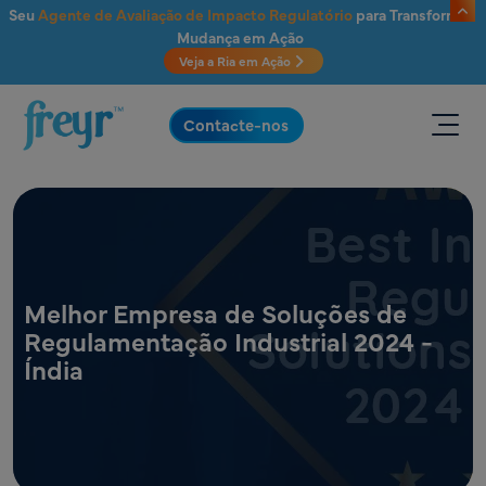
Saltar para o conteúdo principal
Seu
Agente de Avaliação de Impacto Regulatório
para Transformar
Mudança em Ação
Veja a Ria em Ação
.
Contacte-nos
Melhor Empresa de Soluções de
Regulamentação Industrial 2024 -
Índia