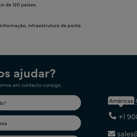
s de 120 países.
informação, infraestrutura de ponta.
s ajudar?
remos em contacto consigo.
Américas
+1 90
sales