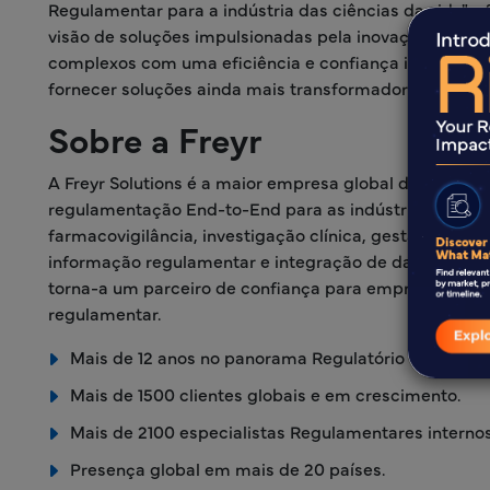
Regulamentar para a indústria das ciências da vida", a
visão de soluções impulsionadas pela inovação que ca
complexos com uma eficiência e confiança inigualávei
fornecer soluções ainda mais transformadoras para os n
Sobre a Freyr
A Freyr Solutions é a maior empresa global de soluçõ
regulamentação End-to-End para as indústrias das ciê
farmacovigilância, investigação clínica, gestão da qu
informação regulamentar e integração de dados regu
torna-a um parceiro de confiança para empresas das
regulamentar.
Mais de 12 anos no panorama Regulatório das ciênci
Mais de 1500 clientes globais e em crescimento.
Mais de 2100 especialistas Regulamentares internos
Presença global em mais de 20 países.