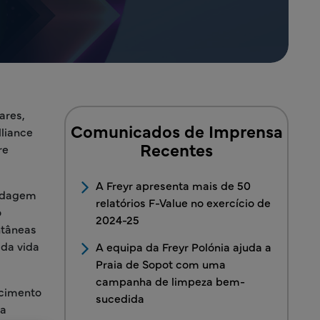
ares,
Comunicados de Imprensa
lliance
Recentes
re
A Freyr apresenta mais de 50
rdagem
relatórios F-Value no exercício de
o
2024-25
ntâneas
 da vida
A equipa da Freyr Polónia ajuda a
Praia de Sopot com uma
campanha de limpeza bem-
ecimento
sucedida
ma