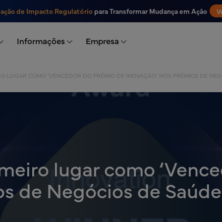
iação de Impacto Regulatório
para Transformar Mudança em Ação
V
Informações
Empresa
RO LUGAR COMO 'VENCEDOR DO PRÉMIO DE INOVAÇÃO' NOS PRÉMIOS DE NEG
rimeiro lugar como ‘Venc
os de Negócios de Saúd