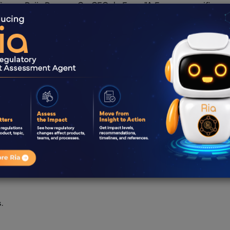
firmou Rajiv Rangan, Co-CEO da Freyr. "A Freya personifica a
pacitam os nossos clientes a navegar por desafios Regulam
s. Continuamos dedicados a expandir os limites da inovação 
ossos clientes no futuro", acrescentou Rajiv.
es e serviços de regulamentação que oferece soluções de
ncias da vida. Os serviços incluem Assuntos Regulamentare
alidade e soluções tecnológicas, como sistemas de gestão de
lamentares. A experiência da Freyr em Assuntos Regulament
 ciências da vida que procuram navegar no complexo panor
as da vida.
.