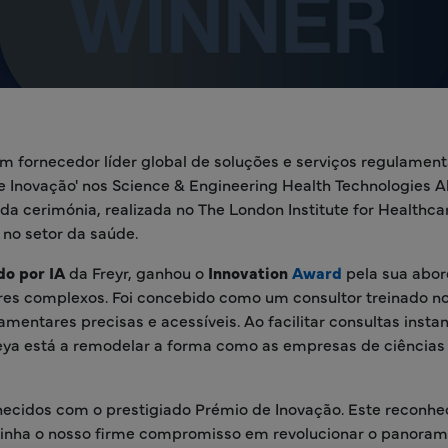
um fornecedor líder global de soluções e serviços regulament
 Inovação' nos Science & Engineering Health Technologies A
a cerimónia, realizada no The London Institute for Healthca
 no setor da saúde.
do por IA
da Freyr, ganhou o
Innovation
Award
pela sua abo
res complexos. Foi concebido como um consultor treinado n
entares precisas e acessíveis. Ao facilitar consultas insta
reya está a remodelar a forma como as empresas de ciências
cidos com o prestigiado Prémio de Inovação. Este reconh
blinha o nosso firme compromisso em revolucionar o panora