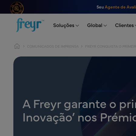
Saltar para o conteúdo principal
Seu
Agente de Aval
.
Soluções
Global
Clientes
Caminho de navegação
COMUNICADOS DE IMPRENSA
FREYR CONQUISTA O PRIMEI
A Freyr garante o p
Inovação’ nos Prémi