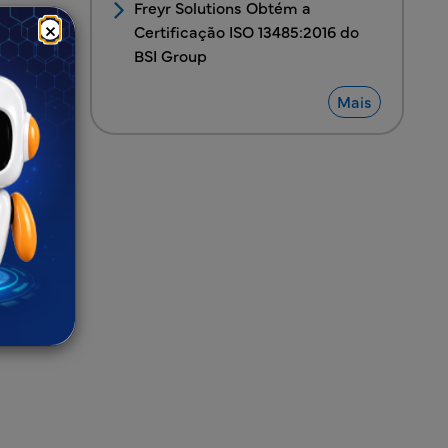
Freyr Solutions Obtém a
 nossa
×
Certificação ISO 13485:2016 do
entares
BSI Group
e a
Mais
s,
ares
ama