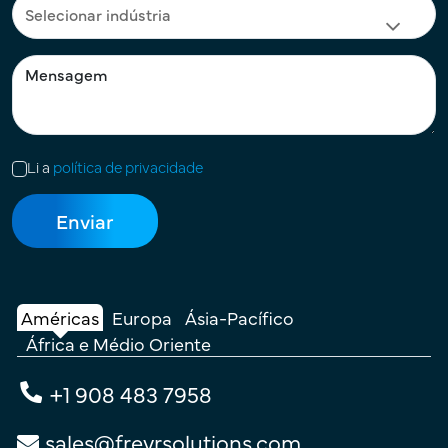
Li a
política de privacidade
Américas
Europa
Ásia-Pacífico
África e Médio Oriente
+1 908 483 7958
sales@freyrsolutions.com