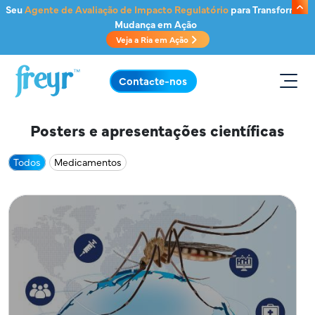
Saltar para o conteúdo principal
Seu
Agente de Avaliação de Impacto Regulatório
para Transformar
Mudança em Ação
Veja a Ria em Ação
.
Contacte-nos
Posters e apresentações científicas
Todos
Medicamentos