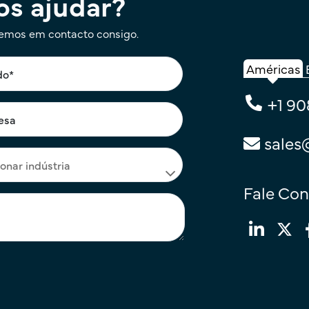
s ajudar?
remos em contacto consigo.
Américas
+1 90
sales
Fale Co