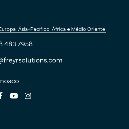
Europa
Ásia-Pacífico
África e Médio Oriente
8 483 7958
@freyrsolutions.com
nnosco