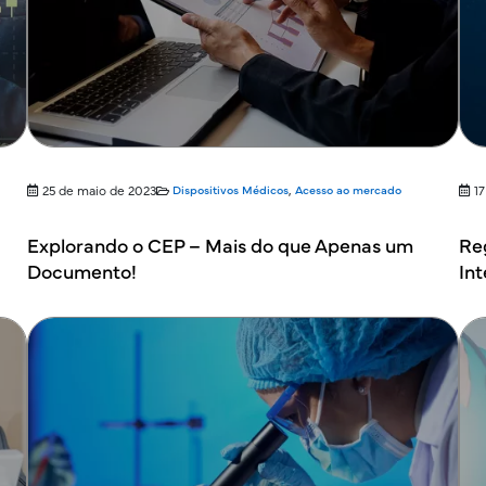
25 de maio de 2023
Dispositivos Médicos
,
Acesso ao mercado
1
Explorando o CEP – Mais do que Apenas um
Re
Documento!
Int