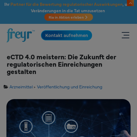
Zum Hauptinhalt springen
Ihr
Partner für die Bewertung regulatorischer Auswirkungen
, um
Veränderungen in die Tat umzusetzen
Ria in Aktion erleben
.
Kontakt aufnehmen
eCTD 4.0 meistern: Die Zukunft der
regulatorischen Einreichungen
gestalten
Arzneimittel
Veröffentlichung und Einreichung