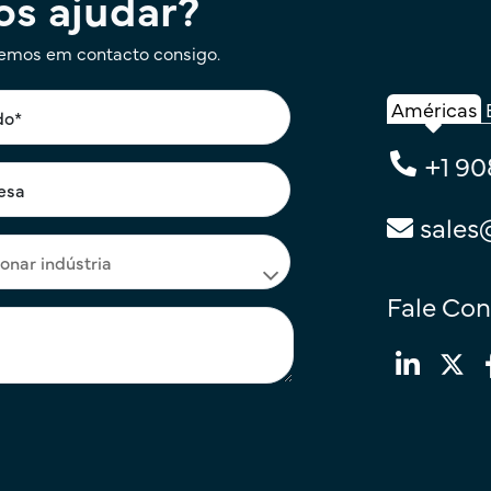
s ajudar?
remos em contacto consigo.
Américas
+1 90
sales
Fale Co