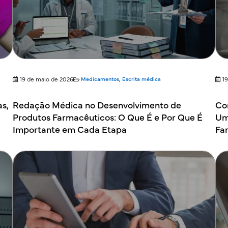
19 de maio de 2026
Medicamentos
,
Escrita médica
1
as,
Redação Médica no Desenvolvimento de
Co
Produtos Farmacêuticos: O Que É e Por Que É
Um
Importante em Cada Etapa
Fa