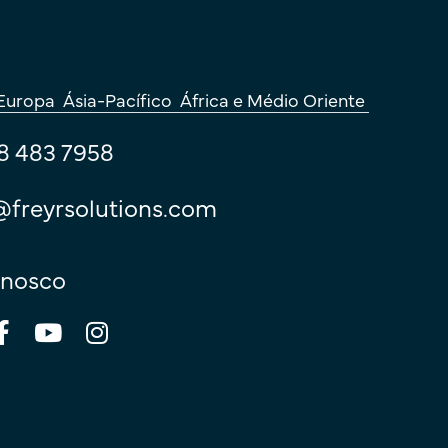
Europa
Ásia-Pacífico
África e Médio Oriente
8 483 7958
@freyrsolutions.com
nnosco