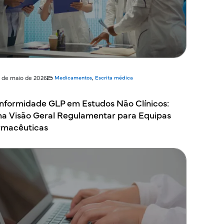
9 de maio de 2026
Medicamentos
,
Escrita médica
nformidade GLP em Estudos Não Clínicos:
a Visão Geral Regulamentar para Equipas
rmacêuticas