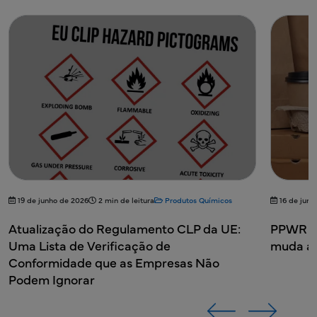
16 de junho de 2026
2 min de leitura
Produtos Químicos
11 de mai
PPWR Substâncias de Preocupação: O que
Lista d
muda a partir de agosto de 2026?
a Comun
HCS)