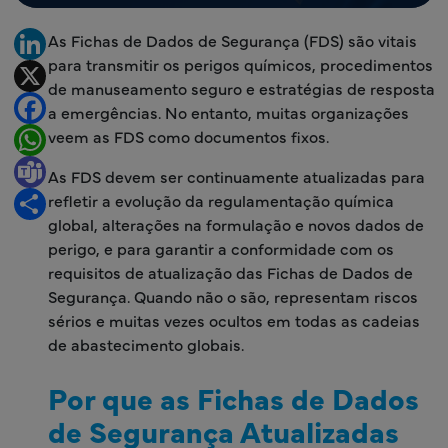
As Fichas de Dados de Segurança (FDS) são vitais
LinkedIn
para transmitir os perigos químicos, procedimentos
X
de manuseamento seguro e estratégias de resposta
Facebook
a emergências. No entanto, muitas organizações
veem as FDS como documentos fixos.
WhatsApp
Teams
As FDS devem ser continuamente atualizadas para
refletir a evolução da regulamentação química
Share
global, alterações na formulação e novos dados de
perigo, e para garantir a conformidade com os
requisitos de atualização das Fichas de Dados de
Segurança. Quando não o são, representam riscos
sérios e muitas vezes ocultos em todas as cadeias
de abastecimento globais.
Por que as Fichas de Dados
de Segurança Atualizadas