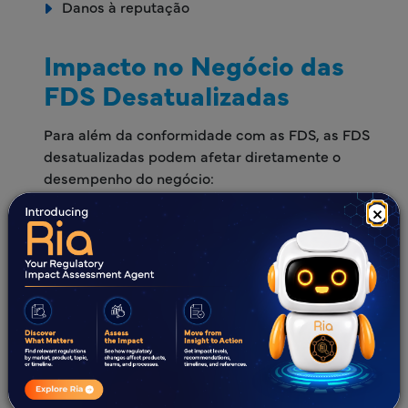
Danos à reputação
Impacto no Negócio das
FDS Desatualizadas
Para além da conformidade com as FDS, as FDS
desatualizadas podem afetar diretamente o
desempenho do negócio:
×
Riscos de Acesso ao Mercado:
FDS não
conformes podem impedir a entrada em
mercados regulamentados
Perda de Receita:
Atrasos nos envios e rejeições
de produtos afetam as vendas
Responsabilidade Legal:
Risco acrescido em
caso de incidentes de segurança
Perda de Confiança:
Os clientes dependem de