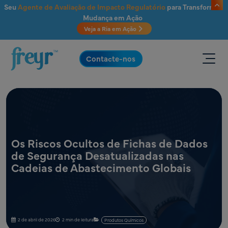
Saltar para o conteúdo principal
Seu
Agente de Avaliação de Impacto Regulatório
para Transformar
Mudança em Ação
Veja a Ria em Ação
.
Contacte-nos
Os Riscos Ocultos de Fichas de Dados
de Segurança Desatualizadas nas
Cadeias de Abastecimento Globais
2 de abril de 2026
2 min de leitura
Produtos Químicos