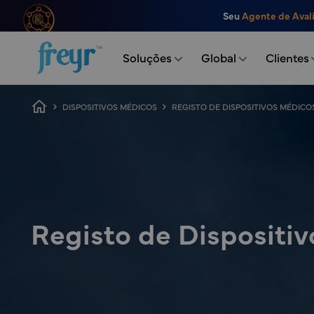
Saltar para o conteúdo principal
Seu
Agente de Aval
.
Soluções
Global
Clientes
Caminho de navegação
DISPOSITIVOS MÉDICOS
REGISTO DE DISPOSITIVOS MÉDICO
Registo de Dispositiv