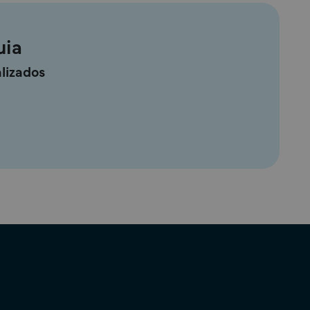
uia
lizados