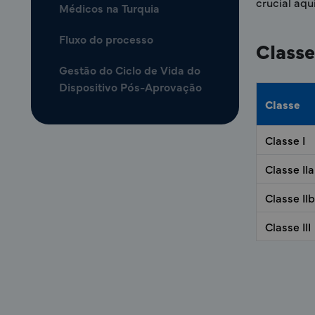
crucial aqui
Médicos na Turquia
Fluxo do processo
Classe
Gestão do Ciclo de Vida do
Dispositivo Pós-Aprovação
Classe
Classe I
Classe IIa
Classe IIb
Classe III