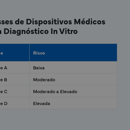
sses de Dispositivos Médicos
 Diagnóstico In Vitro
×
se
Risco
se A
Baixa
se B
Moderado
se C
Moderado a Elevado
se D
Elevada