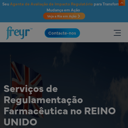
Saltar para o conteúdo principal
Seu
Agente de Avaliação de Impacto Regulatório
para Transformar
Mudança em Ação
Veja a Ria em Ação
.
Contacte-nos
Serviços de
Regulamentação
Farmacêutica no REINO
UNIDO