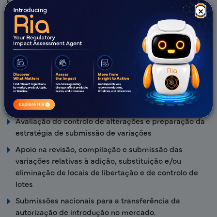
Pessoa Qualificada (PQ) e Pessoa Qualificada para
×
Farmacovigilância (PQFV) no Reino Unido e nos países
membros da UE antes e após o Brexit
Submissão através de Procedimentos de
Reconhecimento Mútuo para produtos aprovados a
nível nacional (pela MHRA), incluindo as atividades
administrativas e de CMC.
Apoio na preparação e submissão da rotulagem
atualizada, de acordo com os requisitos da UE
Avaliação do controlo de alterações e preparação da
estratégia de submissão de variações
Apoio na revisão, compilação e submissão das
variações relativas à adição, substituição e/ou
eliminação de locais de libertação e de controlo de
lotes
Submissões nacionais para a transferência da
autorização de introdução no mercado.