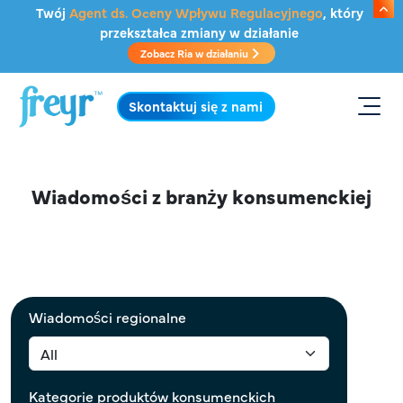
Przejdź do głównej treści
Twój
Agent ds. Oceny Wpływu Regulacyjnego
, który
przekształca zmiany w działanie
Zobacz Ria w działaniu
.
Skontaktuj się z nami
Wiadomości z branży konsumenckiej
Wiadomości regionalne
Kategorie produktów konsumenckich