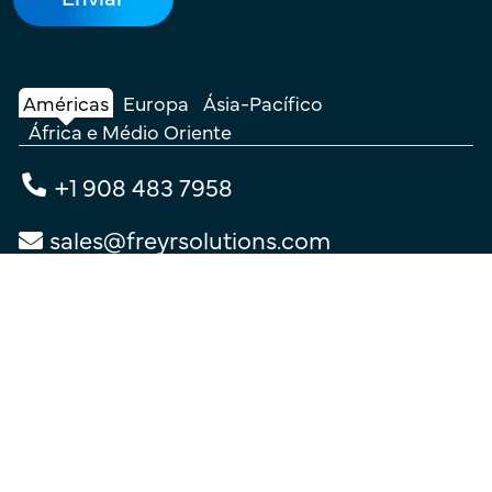
Américas
Europa
Ásia-Pacífico
África e Médio Oriente
+1 908 483 7958
sales@freyrsolutions.com
Fale Connosco
Termos de utilização
|
Política de privacidade
|
Política de cookies
© Copyright 2026
Freyr.
Todos os Direitos Reservados.