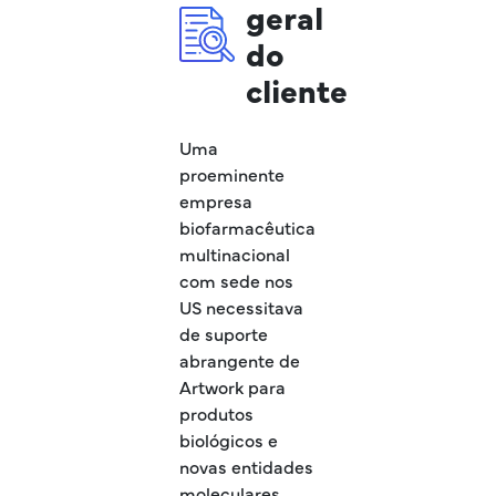
geral
do
cliente
Uma
proeminente
empresa
biofarmacêutica
multinacional
com sede nos
US necessitava
de suporte
abrangente de
Artwork para
produtos
biológicos e
novas entidades
moleculares,