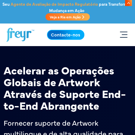
Saltar para o conteúdo principal
Seu
Agente de Avaliação de Impacto Regulatório
para Transformar
Mudança em Ação
Veja a Ria em Ação
.
Contacte-nos
Acelerar as Operações
Globais de Artwork
Através de Suporte End-
to-End Abrangente
Fornecer suporte de Artwork
multilingue e de alta qualidade para