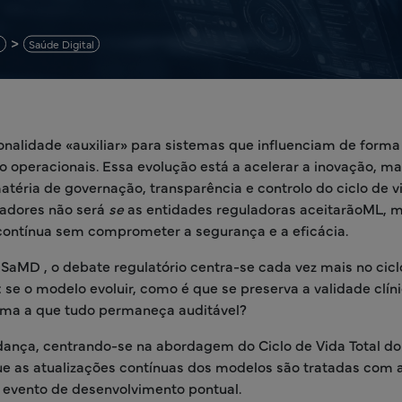
s
Saúde Digital
nalidade «auxiliar» para sistemas que influenciam de forma
lho operacionais. Essa evolução está a acelerar a inovação, m
téria de governação, transparência e controlo do ciclo de v
adores não será
se
as entidades reguladoras aceitarãoML, 
ontínua sem comprometer a segurança e a eficácia.
SaMD , o debate regulatório centra-se cada vez mais no cicl
se o modelo evoluir, como é que se preserva a validade clíni
orma a que tudo permaneça auditável?
dança, centrando-se na abordagem do Ciclo de Vida Total do
ue as atualizações contínuas dos modelos são tratadas com 
 evento de desenvolvimento pontual.