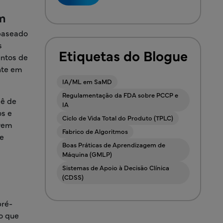
em
baseado
s
Etiquetas do Blogue
untos de
nte em
IA/ML em SaMD
Regulamentação da FDA sobre PCCP e
iê de
IA
os e
Ciclo de Vida Total do Produto (TPLC)
evem
Fabrico de Algoritmos
de
Boas Práticas de Aprendizagem de
Máquina (GMLP)
Sistemas de Apoio à Decisão Clínica
(CDSS)
pré-
o que