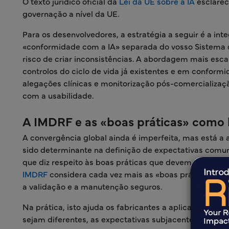
O texto jurídico oficial da
Lei da UE sobre a IA
esclarec
governação a nível da UE.
Para os desenvolvedores, a estratégia a seguir é a int
«conformidade com a IA» separada do vosso Sistema d
risco de criar inconsistências. A abordagem mais esca
controlos do ciclo de vida já existentes e em confor
alegações clínicas e monitorização pós-comercialização
com a usabilidade.
A IMDRF e as «boas práticas» como
A convergência global ainda é imperfeita, mas está a
sido determinante na definição de expectativas comu
que diz respeito às boas práticas que devem ser aplic
IMDRF
considera cada vez mais as «boas práticas de
a validação e a manutenção seguros.
Na prática, isto ajuda os fabricantes a aplicar a est
sejam diferentes, as expectativas subjacentes em maté