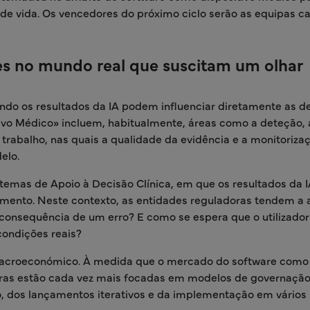
o de vida. Os vencedores do próximo ciclo serão as equipas c
es no mundo real que suscitam um olhar
ndo os resultados da IA podem influenciar diretamente as d
ivo Médico» incluem, habitualmente, áreas como a deteção, 
e trabalho, nas quais a qualidade da evidência e a monitoriza
elo.
temas de Apoio à Decisão Clínica, em que os resultados da 
amento. Neste contexto, as entidades reguladoras tendem a a
a consequência de um erro? E como se espera que o utilizador
condições reais?
 macroeconómico. À medida que o mercado do software como
oras estão cada vez mais focadas em modelos de governaçã
, dos lançamentos iterativos e da implementação em vários