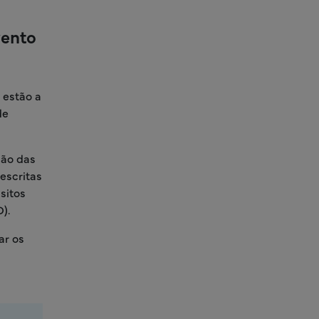
vento
m
 estão a
de
ção das
escritas
sitos
).
ar os