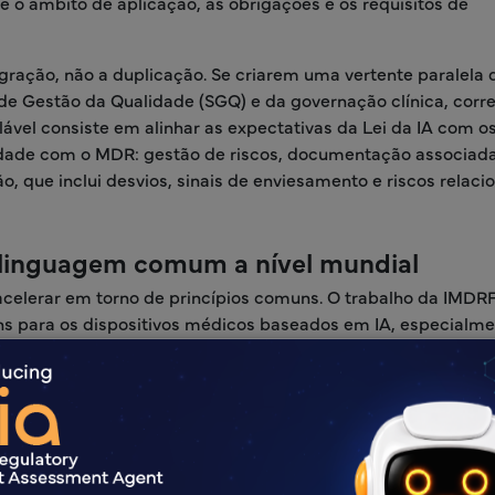
e o âmbito de aplicação, as obrigações e os requisitos de
egração, não a duplicação. Se criarem uma vertente paralela 
e Gestão da Qualidade (SGQ) e da governação clínica, corr
lável consiste em alinhar as expectativas da Lei da IA com o
midade com o MDR: gestão de riscos, documentação associad
, que inclui desvios, sinais de enviesamento e riscos relac
 linguagem comum a nível mundial
 acelerar em torno de princípios comuns. O trabalho da IMDR
ns para os dispositivos médicos baseados em IA, especialme
adas ao longo de todo o ciclo de vida. O ecossistema
SaMD d
 aprendizagem automática» como uma base para o desenvolv
ratégia em todas as regiões; mesmo que os formatos dos dossi
ria de gestão de dados, rigor na avaliação e disciplina de