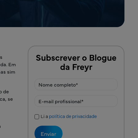
Subscrever o Blogue
as
da Freyr
ida. Em
mas sim
o de
ca, se
Li a
política de privacidade
Política de Privacidade
a