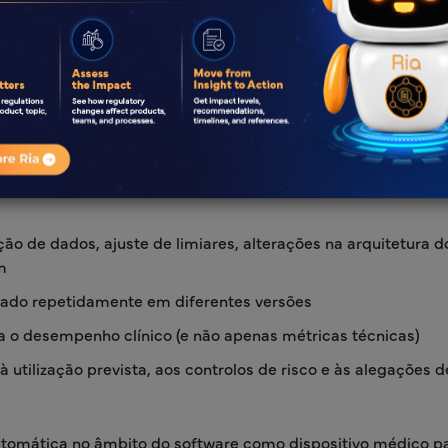
mar atualizações de modelos num process
a 2026, este seria SaMD baseado em IA, SaMD requer a «fab
 dos modelos como um processo de produção controlado, com 
nto padronizados e passíveis de auditoria.
ção de dados, ajuste de limiares, alterações na arquitetura d
m
tado repetidamente em diferentes versões
iva o desempenho clínico (e não apenas métricas técnicas)
 utilização prevista, aos controlos de risco e às alegações d
m automática no âmbito do software como dispositivo médico 