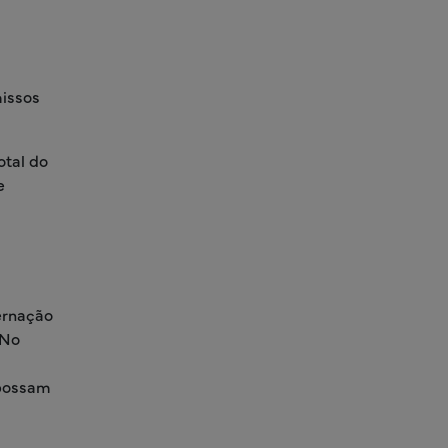
issos
otal do
e
ernação
 No
 possam