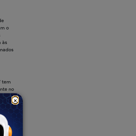
de
em o
s
a às
ionados
F tem
nte no
a
×
imento,
ês