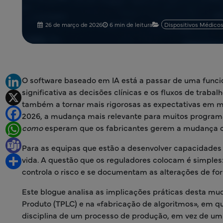
26 de março de 2026
6 min de leitura
Dispositivos Médico
O software baseado em IA está a passar de uma funcio
LinkedIn
significativa as decisões clínicas e os fluxos de traba
X
também a tornar mais rigorosas as expectativas em ma
Facebook
2026, a mudança mais relevante para muitos program
como
esperam que os fabricantes gerem a mudança c
WhatsApp
Teams
Para as equipas que estão a desenvolver capacidades 
vida. A questão que os reguladores colocam é simples: 
Share
controla o risco e se documentam as alterações de f
Este blogue analisa as implicações práticas desta mu
Produto (TPLC) e na «fabricação de algoritmos», em q
disciplina de um processo de produção, em vez de um