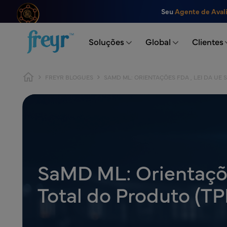
Saltar para o conteúdo principal
Seu
Agente de Aval
.
Soluções
Global
Clientes
Caminho de navegação
FREYR BLOGUES
SAMD ML: ORIENTAÇÕES FDA , LEI DA UE 
SaMD ML: Orientações
Total do Produto (TP