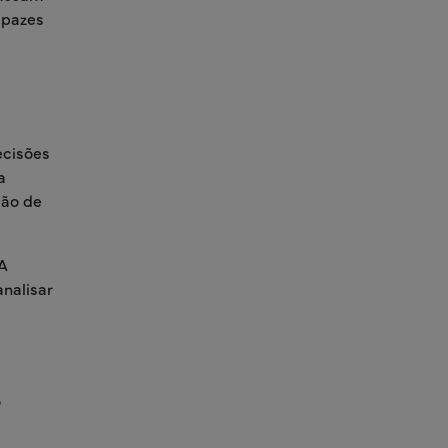
apazes
ecisões
a
ção de
IA
nalisar
o