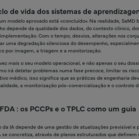
clo de vida dos sistemas de aprendizag
um modelo aprovado está «concluído». Na realidade, SaMD 
 depende da qualidade dos dados, do contexto clínico, do
e implementação. Com o tempo, desvios, alterações nos conj
car uma degradação silenciosa do desempenho, especialme
co por imagem, a triagem e a monitorização.
 vez mais o seu modelo operacional, e não apenas o seu doss
o irá detetar problemas numa fase precoce, limitar os risc
itivo médico, isso significa que as práticas de engenharia d
alidade, a monitorização pós-comercialização e o controlo 
 FDA : os PCCPs e o TPLC como um guia
o da IA depende de uma gestão de atualizações previsível e 
 se concretiza, através de planos estruturados que definem 