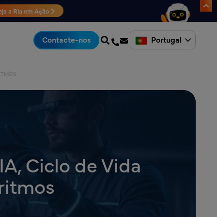
eja a Ria em Ação
Portugal
Contacte-nos
RITMOS
A, Ciclo de Vida
oritmos